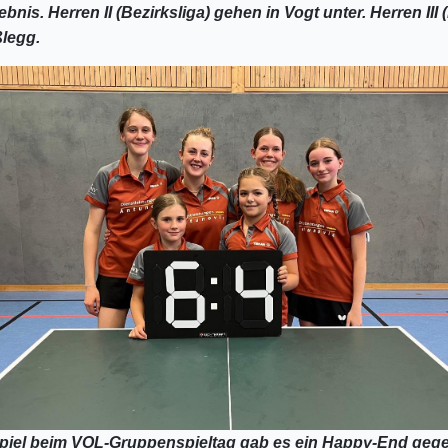
is. Herren II (Bezirksliga) gehen in Vogt unter. Herren III 
ßlegg.
piel beim VOL-Gruppenspieltag gab es ein Happy-End geg